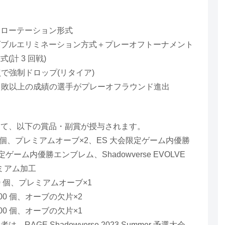
・ローテーション形式
ダブルエリミネーション方式＋プレーオフトーナメント
計 3 回戦)
点で強制ドロップ(リタイア)
1 敗以上の成績の選手がプレーオフラウンド進出
じて、以下の賞品・副賞が授与されます。
00 個、プレミアムオーブ×2、ES 大会限定ゲーム内優勝
ゲーム内優勝エンブレム、Shadowverse EVOLVE
レミアム加工
0 個、プレミアムオーブ×1
000 個、オーブの欠片×2
000 個、オーブの欠片×1
AGE Shadowverse 2023 Summer 予選大会