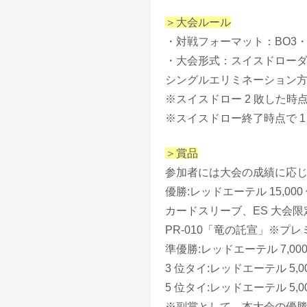
＞大会ルール
・対戦フォーマット：BO3
・大会形式：スイスドロー
シングルエリミネーション方式(
※スイスドロー 2 敗した時
※スイスドロー終了時点で 
＞賞品
参加者には大会の成績に応
優勝:レッドエーテル 15,0
カードスリーブ、ES 大会限定
PR-010「竜の託宣」※プ
準優勝:レッドエーテル 7,00
3 位タイ:レッドエーテル 5,
5 位タイ:レッドエーテル 5,
※副賞として、本大会の優勝者は、R