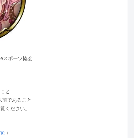
eスポーツ協会
ること
日以前であること
ご覧ください。
ugo
）