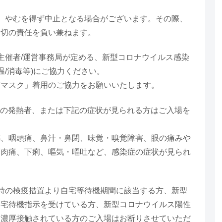
、やむを得ず中止となる場合がございます。その際、
一切の責任を負い兼ねます。
主催者/運営事務局が定める、新型コロナウイルス感染
温/消毒等)にご協力ください。
マスク」着用のご協力をお願いいたします。
℃以上の発熱者、または下記の症状が見られる方はご入場を
。
、咽頭痛、鼻汁・鼻閉、味覚・嗅覚障害、眼の痛みや
筋肉痛、下痢、嘔気・嘔吐など、感染症の症状が見られ
時の検疫措置より自宅等待機期間に該当する方、新型
自宅待機指示を受けている方、新型コロナウイルス陽性
と濃厚接触されている方のご入場はお断りさせていただ