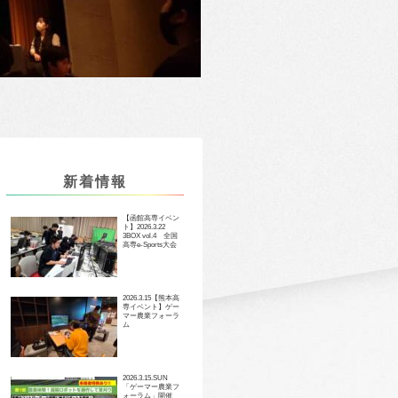
新着情報
【函館高専イベン
ト】2026.3.22
3BOX vol.4 全国
高専e-Sports大会
2026.3.15【熊本高
専イベント】ゲー
マー農業フォーラ
ム
2026.3.15.SUN
「ゲーマー農業フ
ォーラム」開催