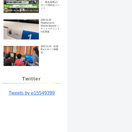
✨ 熊本高専eス
ポーツ同好会イベ
ント
2025.11.29
Shadowverce
Worlds Beyond シ
ティトーナメント
in北海道
2025.11.15 松前
町eスポーツ体験
会
Twitter
Tweets by e15549399