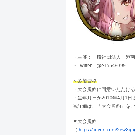
・主催：一般社団法人 道南
・Twitter：@e15549399
＞参加資格
・大会規約に同意いただけ
・生年月日が2010年4月1
※詳細は、「大会規約」を
▼大会規約
（
https://tinyurl.com/2ew8q