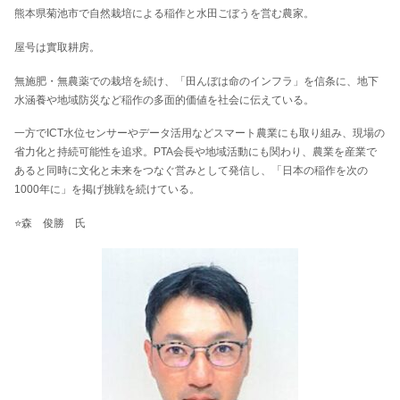
熊本県菊池市で自然栽培による稲作と水田ごぼうを営む農家。
屋号は實取耕房。
無施肥・無農薬での栽培を続け、「田んぼは命のインフラ」を信条に、地下
水涵養や地域防災など稲作の多面的価値を社会に伝えている。
一方でICT水位センサーやデータ活用などスマート農業にも取り組み、現場の
省力化と持続可能性を追求。PTA会長や地域活動にも関わり、農業を産業で
あると同時に文化と未来をつなぐ営みとして発信し、「日本の稲作を次の
1000年に」を掲げ挑戦を続けている。
⭐森 俊勝 氏