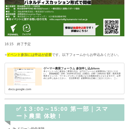
16:15 終了予定
⭐
イベント参加には申込が必要
です。以下フォームからお申込みください。
ゲーマー農業フォーラム 参加申し込みform
本イベントへのご参加をご希望の方は、以下のフォームに必要事項をご記入くださ
い。 【開催概要】 日時：2026年3月15日（日曜日）13時～16時20分 場所：熊本高専
熊本キャンパス ワーキングコモンズ 定員になり次第締め切りとなりますので、お早
めにお申し込みください。 【注意事項】 必要事項を正確にご記入ください。 ご...
docs.google.com
✅ 1３:00～15:00 第一部｜スマ
ート農業 体験！
🚁 ドローン操作体験