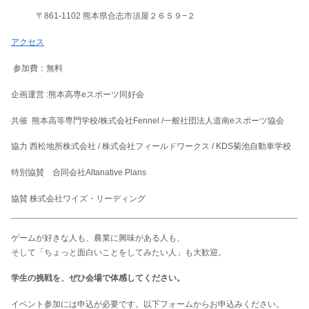
〒861-1102 熊本県合志市須屋２６５９−２
アクセス
参加費：無料
企画運営 :熊本高専eスポーツ同好会
共催 熊本高等専門学校/株式会社Fennel /一般社団法人道南eスポーツ協会
協力 西松地所株式会社 / 株式会社フィールドワークス / KDS菊池自動車学校
特別協賛 合同会社Altanative Plans
協賛 株式会社ワイズ・リーディング
ゲームが好きな人も、農業に興味がある人も、
そして「ちょっと面白いことをしてみたい人」も大歓迎。
学生の挑戦を、ぜひ会場で体感してください。
イベント参加には申込が必要です。以下フォームからお申込みください。