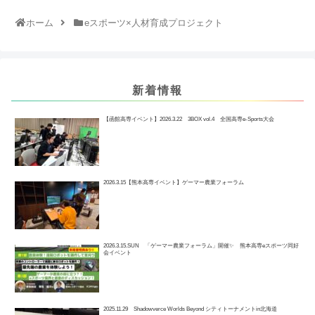
ホーム
eスポーツ×人材育成プロジェクト
新着情報
【函館高専イベント】2026.3.22 3BOX vol.4 全国高専e-Sports大会
2026.3.15【熊本高専イベント】ゲーマー農業フォーラム
2026.3.15.SUN 「ゲーマー農業フォーラム」開催✨ 熊本高専eスポーツ同好
会イベント
2025.11.29 Shadowverce Worlds Beyond シティトーナメントin北海道