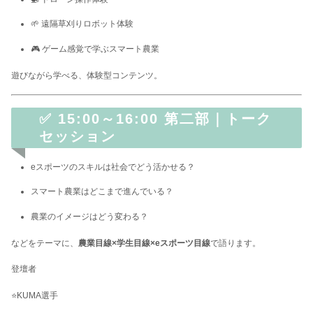
🌱 遠隔草刈りロボット体験
🎮 ゲーム感覚で学ぶスマート農業
遊びながら学べる、体験型コンテンツ。
✅ 15:00～16:00 第二部｜トーク
セッション
eスポーツのスキルは社会でどう活かせる？
スマート農業はどこまで進んでいる？
農業のイメージはどう変わる？
などをテーマに、
農業目線×学生目線×eスポーツ目線
で語ります。
登壇者
⭐KUMA選手