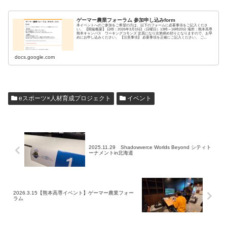
ゲーマー農業フォーラム 参加申し込みform
本イベントへのご参加をご希望の方は、以下のフォームに必要事項をご記入くださ
い。 【開催概要】 日時：2026年3月15日（日曜日）13時～16時20分 場所：熊本高専
熊本キャンパス ワーキングコモンズ 定員になり次第締め切りとなりますので、お早
めにお申し込みください。 【注意事項】 必要事項を正確にご記入ください。 ご...
docs.google.com
eスポーツ×人材育成プロジェクト
イベント
2025.11.29 Shadowverce Worlds Beyond シティト
ーナメントin北海道
2026.3.15【熊本高専イベント】ゲーマー農業フォー
ラム